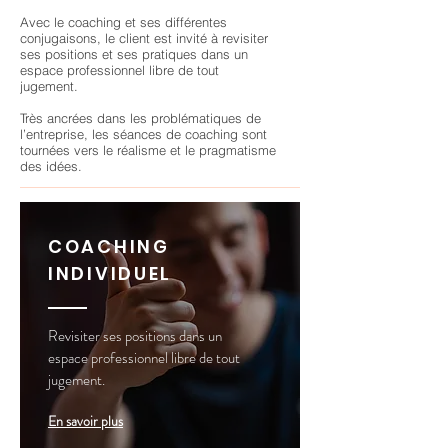
Avec le coaching et ses différentes
conjugaisons, le client est invité à revisiter
ses positions et ses pratiques dans un
espace professionnel libre de tout
jugement.
Très ancrées dans les problématiques de
l’entreprise, les séances de coaching sont
tournées vers le réalisme et le pragmatisme
des idées.
COACHING
INDIVIDUEL
Revisiter ses positions dans un
espace professionnel libre de tout
jugement.
En savoir plus