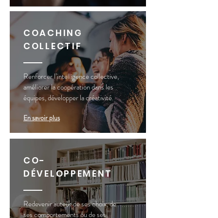
COACHING
COLLECTIF
Renforcer l’intelligence collective,
améliorer la coopération dans les
équipes, développer la créativité.
En savoir plus
CO-
DÉVELOPPEMENT
Redevenir auteur de ses choix, de
ses comportements ou de ses