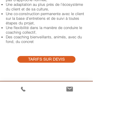
Une adaptation au plus près de l’écosystème
du client et de sa culture,
Une co-construction permanente avec le client
sur la base d’entretiens et de suivi à toutes
étapes du projet,
Une flexibilité dans la manière de conduire le
coaching collectif,
Des coaching bienveillants, animés, avec du
fond, du concret
TARIFS SUR DEVIS
Plan du site
Bienvenue
Olivia L.
Coaching