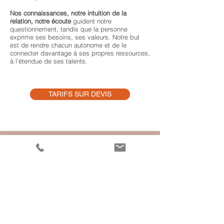
Nos connaissances, notre intuition de la
relation, notre écoute
guident notre
questionnement, tandis que la personne
exprime ses besoins, ses valeurs. Notre but
est de rendre chacun autonome et de le
connecter davantage à ses propres ressources,
à l’étendue de ses talents.
TARIFS SUR DEVIS
Plan du site
Bienvenue
Olivia L.
Coaching
Formations