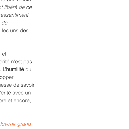
t libéré de ce 
ressentiment 
 de 
 les uns des 
 et 
rité n’est pas 
. 
L’humilité
 qui 
lopper 
gesse de savoir 
Vérité avec un 
re et encore, 
devenir grand 