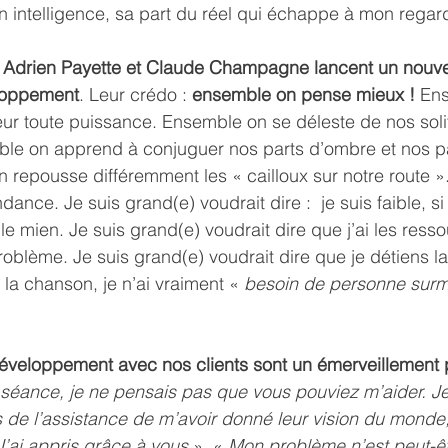
on intelligence, sa part du réel qui échappe à mon regar
 
Adrien Payette et Claude Champagne lancent un nouvel o
eloppement
. Leur crédo : 
ensemble on pense mieux !
 En
eur toute puissance. Ensemble on se déleste de nos soli
le on apprend à conjuguer nos parts d’ombre et nos pa
 repousse différemment les « cailloux sur notre route 
ance. Je suis grand(e) voudrait dire :  je suis faible, si 
le mien. Je suis grand(e) voudrait dire que j’ai les ress
roblème. Je suis grand(e) voudrait dire que je détiens 
a chanson, je n’ai vraiment « 
besoin de personne surmo
veloppement avec nos clients sont un émerveillement
séance, je ne pensais pas que vous pouviez m’aider. Je 
e l’assistance de m’avoir donné leur vision du monde, 
’ai appris grâce à vous
 », « 
Mon problème n’est peut-êt