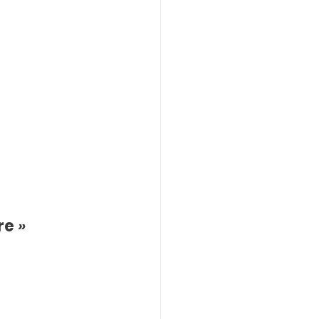
re
 »