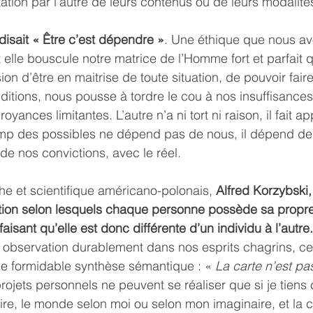
ation par l’autre de leurs contenus ou de leurs modalité
disait « Être c’est dépendre »
. Une éthique que nous av
t elle bouscule notre matrice de l’Homme fort et parfait 
usion d’être en maitrise de toute situation, de pouvoir fai
nditions, nous pousse à tordre le cou à nos insuffisances
yances limitantes. L’autre n’a ni tort ni raison, il fait a
hamp des possibles ne dépend pas de nous, il dépend de
de nos convictions, avec le réel.
he et scientifique américano-polonais, 
Alfred Korzybski,
tion selon lesquels chaque personne possède sa propre
aisant qu’elle est donc différente d’un individu à l’autre.
te observation durablement dans nos esprits chagrins, ce 
ne formidable synthèse sémantique : « 
La carte n’est pas 
rojets personnels ne peuvent se réaliser que si je tien
toire, le monde selon moi ou selon mon imaginaire, et la ca