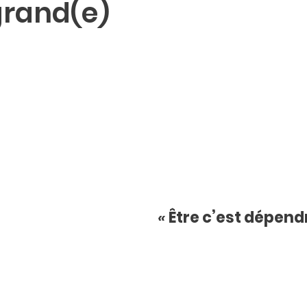
grand(e)
« 
Être c’est dépend