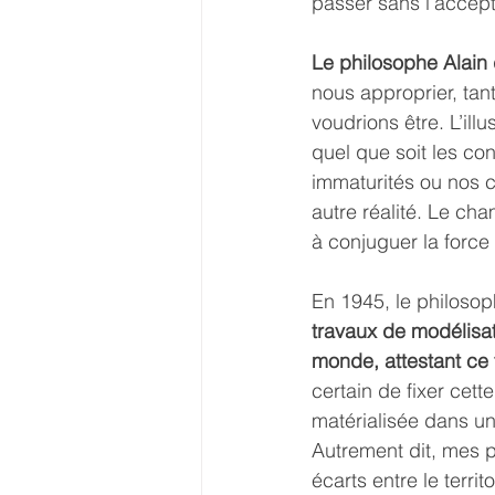
passer sans l’accept
Le philosophe Alain 
nous approprier, tan
voudrions être. L’ill
quel que soit les co
immaturités ou nos cro
autre réalité. Le c
à conjuguer la force 
En 1945, le philosop
travaux de modélisa
monde, attestant ce f
certain de fixer cet
matérialisée dans u
Autrement dit, mes p
écarts entre le terri