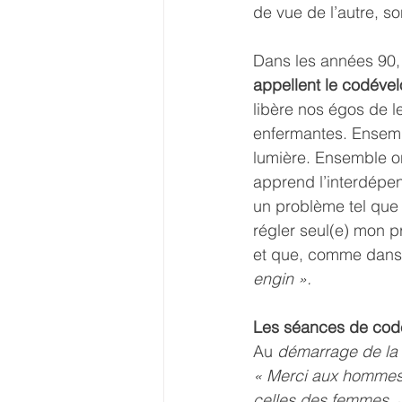
de vue de l’autre, s
Dans les années 90,
appellent le codév
libère nos égos de l
enfermantes. Ensemb
lumière. Ensemble on
apprend l’interdépend
un problème tel que 
régler seul(e) mon p
et que, comme dans l
engin ».
Les séances de codé
Au
 démarrage de la 
« Merci aux hommes d
celles des femmes. J