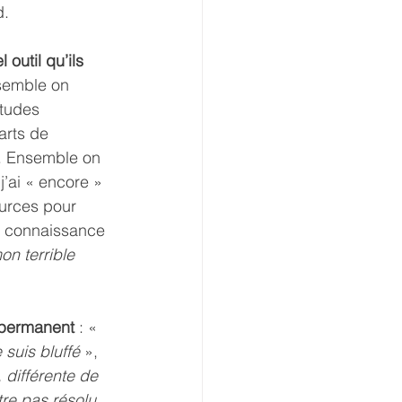
d.
util qu’ils 
semble on 
tudes 
rts de 
». Ensemble on 
j’ai « encore » 
ources pour 
la connaissance 
n terrible 
 permanent 
: « 
suis bluffé
 », 
différente de 
re pas résolu 