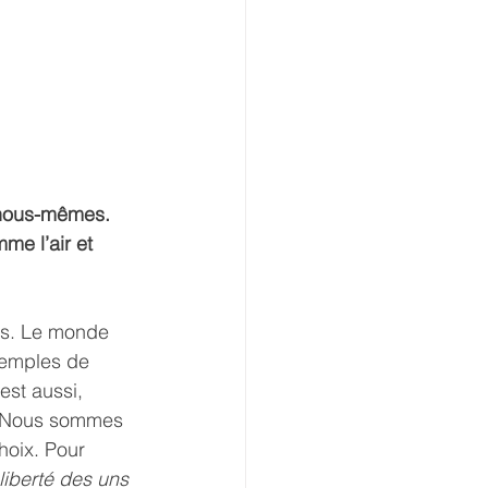
 nous-mêmes. 
me l’air et 
és. Le monde 
xemples de 
est aussi, 
e. Nous sommes 
hoix. Pour 
liberté des uns 