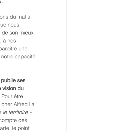
s.
ons du mal à 
que nous 
re de son mieux 
, à nos 
pparaitre une 
 notre capacité 
 publie ses 
 vision du 
 Pour être 
cher Alfred l’a 
le territoire
 ». 
s compte des 
rte, le point 