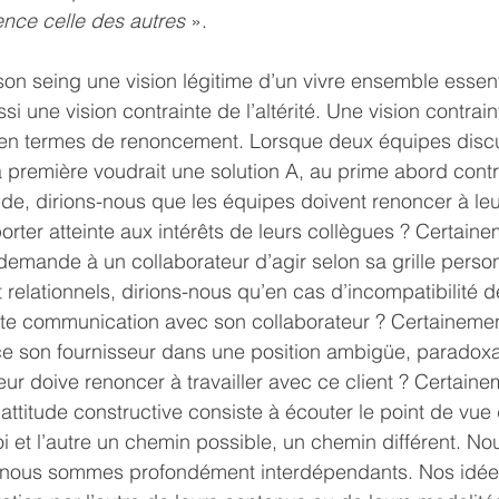
nce celle des autres 
».
on seing une vision légitime d’un vivre ensemble essent
i une vision contrainte de l’altérité. Une vision contrain
 en termes de renoncement. Lorsque deux équipes discu
 première voudrait une solution A, au prime abord contr
nde, dirions-nous que les équipes doivent renoncer à leu
orter atteinte aux intérêts de leurs collègues ? Certaine
mande à un collaborateur d’agir selon sa grille person
relationnels, dirions-nous qu’en cas d’incompatibilité de 
ute communication avec son collaborateur ? Certainemen
ce son fournisseur dans une position ambigüe, paradoxal
eur doive renoncer à travailler avec ce client ? Certain
l’attitude constructive consiste à écouter le point de vue 
oi et l’autre un chemin possible, un chemin différent. 
 nous sommes profondément interdépendants. Nos idée